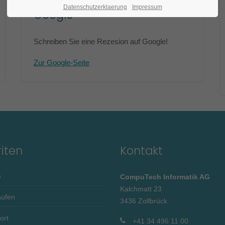
Datenschutzerklaerung
Impressum
Google
Schreiben Sie eine Rezesion auf Google!
Zur Google-Seite
iten
Kontakt
m
CompuTech Informatik AG
Kalchmatt 23
aufen
3436 Zollbrück
ort
+41 34 496 11 00